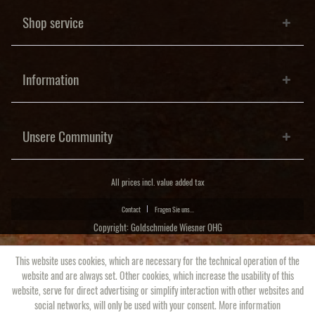
Shop service
Information
Unsere Community
All prices incl. value added tax
Contact
Fragen Sie uns...
Copyright: Goldschmiede Wiesner OHG
This website uses cookies, which are necessary for the technical operation of the
website and are always set. Other cookies, which increase the usability of this
website, serve for direct advertising or simplify interaction with other websites and
social networks, will only be used with your consent.
More information