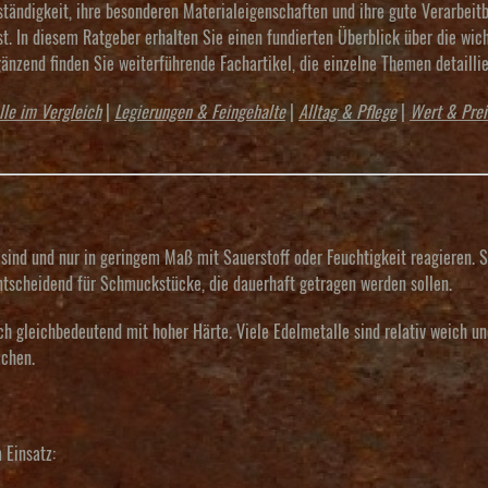
tändigkeit, ihre besonderen Materialeigenschaften und ihre gute Verarbeit
. In diesem Ratgeber erhalten Sie einen fundierten Überblick über die wich
nzend finden Sie weiterführende Fachartikel, die einzelne Themen detaillier
le im Vergleich
|
Legierungen & Feingehalte
|
Alltag & Pflege
|
Wert & Prei
sind und nur in geringem Maß mit Sauerstoff oder Feuchtigkeit reagieren. S
entscheidend für Schmuckstücke, die dauerhaft getragen werden sollen.
sch gleichbedeutend mit hoher Härte. Viele Edelmetalle sind relativ weich u
achen.
 Einsatz: