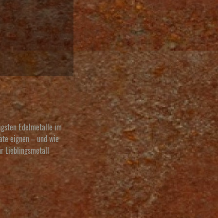
tigsten Edelmetalle im
kate eignen – und wie
r Lieblingsmetall