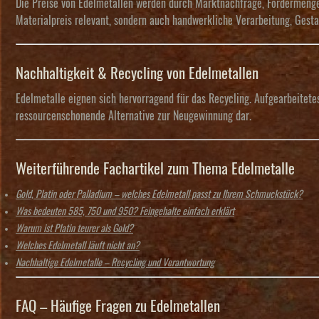
Die Preise von Edelmetallen werden durch Marktnachfrage, Fördermengen
Materialpreis relevant, sondern auch handwerkliche Verarbeitung, Gestal
Nachhaltigkeit & Recycling von Edelmetallen
Edelmetalle eignen sich hervorragend für das Recycling. Aufgearbeitete
ressourcenschonende Alternative zur Neugewinnung dar.
Weiterführende Fachartikel zum Thema Edelmetalle
Gold, Platin oder Palladium – welches Edelmetall passt zu Ihrem Schmuckstück?
Was bedeuten 585, 750 und 950? Feingehalte einfach erklärt
Warum ist Platin teurer als Gold?
Welches Edelmetall läuft nicht an?
Nachhaltige Edelmetalle – Recycling und Verantwortung
FAQ – Häufige Fragen zu Edelmetallen