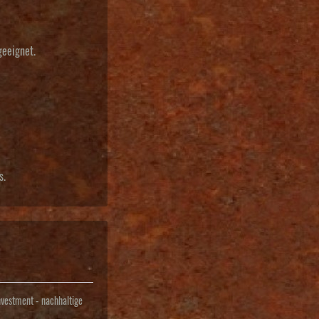
geeignet.
s.
nvestment - nachhaltige