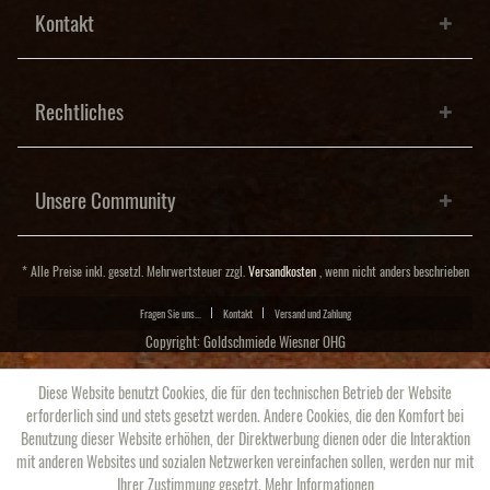
Kontakt
Rechtliches
Unsere Community
* Alle Preise inkl. gesetzl. Mehrwertsteuer zzgl.
Versandkosten
, wenn nicht anders beschrieben
Fragen Sie uns...
Kontakt
Versand und Zahlung
Copyright: Goldschmiede Wiesner OHG
Diese Website benutzt Cookies, die für den technischen Betrieb der Website
erforderlich sind und stets gesetzt werden. Andere Cookies, die den Komfort bei
Benutzung dieser Website erhöhen, der Direktwerbung dienen oder die Interaktion
mit anderen Websites und sozialen Netzwerken vereinfachen sollen, werden nur mit
Ihrer Zustimmung gesetzt.
Mehr Informationen