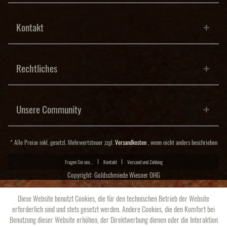
Kontakt
Rechtliches
Unsere Community
* Alle Preise inkl. gesetzl. Mehrwertsteuer zzgl.
Versandkosten
, wenn nicht anders beschrieben
Fragen Sie uns...
Kontakt
Versand und Zahlung
Copyright: Goldschmiede Wiesner OHG
Diese Website benutzt Cookies, die für den technischen Betrieb der Website
erforderlich sind und stets gesetzt werden. Andere Cookies, die den Komfort bei
Benutzung dieser Website erhöhen, der Direktwerbung dienen oder die Interaktion