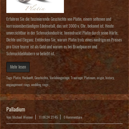
Erfahren Sie die faszinierende Geschichte von Platin, einem seltenen und
korrosionsbeständigen Edelmetall, das seit 3000 v. Chr. bekannt ist. Heute
unverzichtbar in der Schmuckindustrie, beeindruckt Platin durch seine Härte,
Dichte und Eleganz. Entdecken Sie, warum Platin trotz eines niedrigeren Preises
pro Unze teurer ist als Gold und warum es bei Brautpaaren und
Schmuckliebhabern so beliebt ist.
Mehr lesen
Tags:
Platin
,
Herkunft
,
Geschichte
,
Verlobungsringe
,
Trauringe
,
Platinum
,
origin
,
history
,
engangement rings
,
wedding rings
Palladium
Von: Michael Wiesner
11.06.24 21:45
0 Kommentare