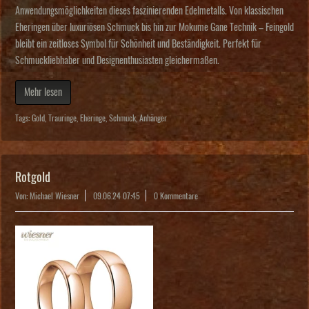
Anwendungsmöglichkeiten dieses faszinierenden Edelmetalls. Von klassischen
Eheringen über luxuriösen Schmuck bis hin zur Mokume Gane Technik – Feingold
bleibt ein zeitloses Symbol für Schönheit und Beständigkeit. Perfekt für
Schmuckliebhaber und Designenthusiasten gleichermaßen.
Mehr lesen
Tags:
Gold
,
Trauringe
,
Eheringe
,
Schmuck
,
Anhänger
Rotgold
Von: Michael Wiesner
09.06.24 07:45
0 Kommentare