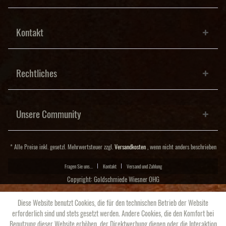
Kontakt
Rechtliches
Unsere Community
* Alle Preise inkl. gesetzl. Mehrwertsteuer zzgl.
Versandkosten
, wenn nicht anders beschrieben
Fragen Sie uns...
Kontakt
Versand und Zahlung
Copyright: Goldschmiede Wiesner OHG
Diese Website benutzt Cookies, die für den technischen Betrieb der Website
erforderlich sind und stets gesetzt werden. Andere Cookies, die den Komfort bei
Benutzung dieser Website erhöhen, der Direktwerbung dienen oder die Interaktion