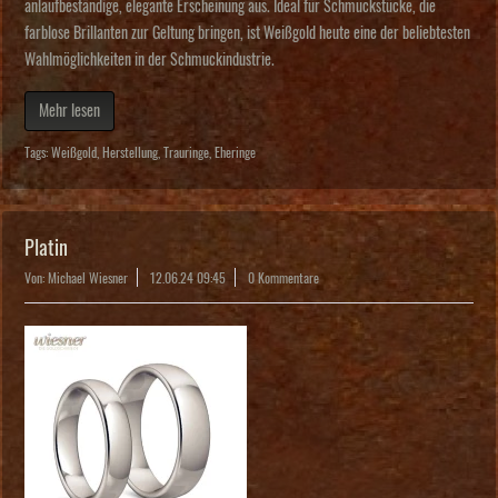
anlaufbeständige, elegante Erscheinung aus. Ideal für Schmuckstücke, die
farblose Brillanten zur Geltung bringen, ist Weißgold heute eine der beliebtesten
Wahlmöglichkeiten in der Schmuckindustrie.
Mehr lesen
Tags:
Weißgold
,
Herstellung
,
Trauringe
,
Eheringe
Platin
Von: Michael Wiesner
12.06.24 09:45
0 Kommentare