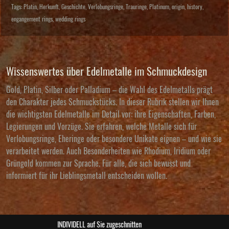
Tags:
Platin
,
Herkunft
,
Geschichte
,
Verlobungsringe
,
Trauringe
,
Platinum
,
origin
,
history
,
engangement rings
,
wedding rings
Wissenswertes über Edelmetalle im Schmuckdesign
Gold, Platin, Silber oder Palladium – die Wahl des Edelmetalls prägt
den Charakter jedes Schmuckstücks. In dieser Rubrik stellen wir Ihnen
die wichtigsten Edelmetalle im Detail vor: ihre Eigenschaften, Farben,
Legierungen und Vorzüge. Sie erfahren, welche Metalle sich für
Verlobungsringe, Eheringe oder besondere Unikate eignen – und wie sie
verarbeitet werden. Auch Besonderheiten wie Rhodium, Iridium oder
Grüngold kommen zur Sprache. Für alle, die sich bewusst und
informiert für ihr Lieblingsmetall entscheiden wollen.
ABSOLUTE Unikate