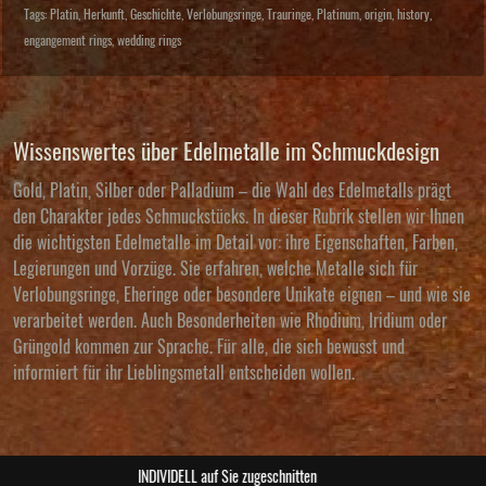
Tags:
Platin
,
Herkunft
,
Geschichte
,
Verlobungsringe
,
Trauringe
,
Platinum
,
origin
,
history
,
engangement rings
,
wedding rings
Wissenswertes über Edelmetalle im Schmuckdesign
Gold, Platin, Silber oder Palladium – die Wahl des Edelmetalls prägt
den Charakter jedes Schmuckstücks. In dieser Rubrik stellen wir Ihnen
die wichtigsten Edelmetalle im Detail vor: ihre Eigenschaften, Farben,
Legierungen und Vorzüge. Sie erfahren, welche Metalle sich für
Verlobungsringe, Eheringe oder besondere Unikate eignen – und wie sie
verarbeitet werden. Auch Besonderheiten wie Rhodium, Iridium oder
Grüngold kommen zur Sprache. Für alle, die sich bewusst und
informiert für ihr Lieblingsmetall entscheiden wollen.
ABSOLUTE Unikate