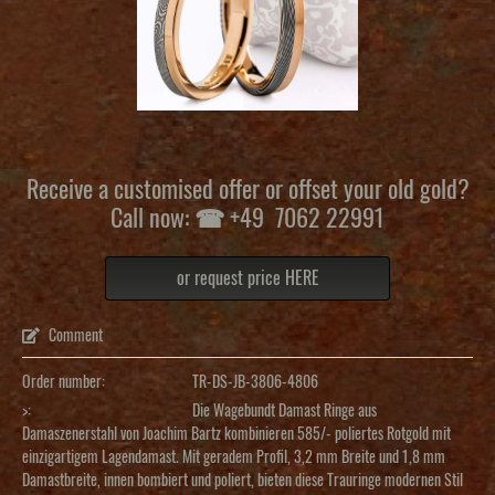
Receive a customised offer or offset your old gold?
Call now: ☎ +49 7062 22991
or request price HERE
Comment
Order number:
TR-DS-JB-3806-4806
>:
Die Wagebundt Damast Ringe aus
Damaszenerstahl von Joachim Bartz kombinieren 585/- poliertes Rotgold mit
einzigartigem Lagendamast. Mit geradem Profil, 3,2 mm Breite und 1,8 mm
Damastbreite, innen bombiert und poliert, bieten diese Trauringe modernen Stil