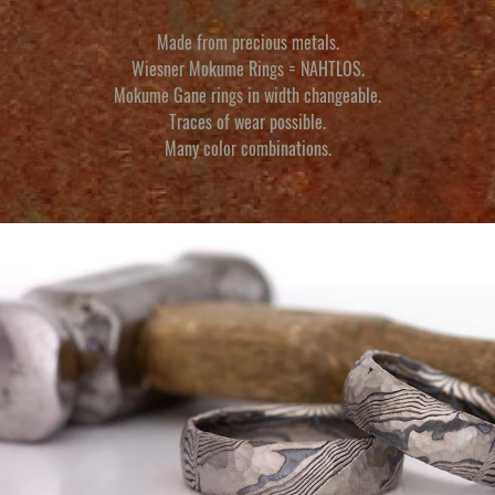
Made from precious metals.
Wiesner Mokume Rings = NAHTLOS.
Mokume Gane rings
in width changeable.
Traces of wear possible.
Many color combinations.