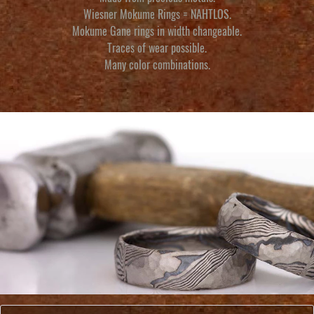
Wiesner Mokume Rings = NAHTLOS.
Mokume Gane rings
in width changeable.
Traces of wear possible.
Many color combinations.