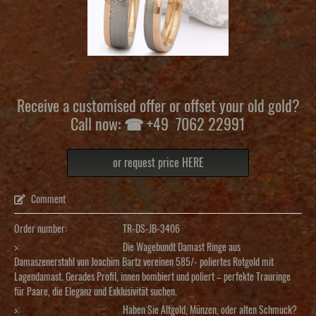
Receive a customised offer or offset your old gold?
Call now: ☎ +49 7062 22991
or request price HERE
Comment
Order number:
TR-DS-JB-3406
>:
Die Wagebundt Damast Ringe aus
Damaszenerstahl von Joachim Bartz vereinen 585/- poliertes Rotgold mit
Lagendamast. Gerades Profil, innen bombiert und poliert – perfekte Trauringe
für Paare, die Eleganz und Exklusivität suchen.
>:
Haben Sie Altgold, Münzen, oder alten Schmuck?