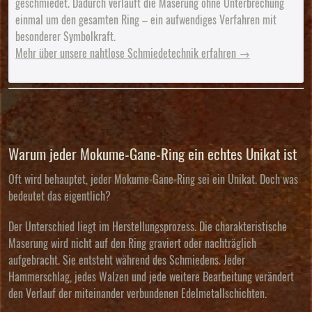
geschmiedet
. Dadurch verläuft die Maserung ohne Unterbrechung
einmal um den gesamten Ring – ein aufwendiges Verfahren mit
besonderer Symbolkraft.
Mehr über unsere nahtlose Schmiedetechnik erfahren →
Warum jeder Mokume-Gane-Ring ein echtes Unikat ist
Oft wird behauptet, jeder Mokume-Gane-Ring sei ein Unikat. Doch was
bedeutet das eigentlich?
Der Unterschied liegt im Herstellungsprozess. Die charakteristische
Maserung wird nicht auf den Ring graviert oder nachträglich
aufgebracht. Sie entsteht während des Schmiedens. Jeder
Hammerschlag, jedes Walzen und jede weitere Bearbeitung verändert
den Verlauf der miteinander verbundenen Edelmetallschichten.