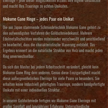
Eheringe – jede dieser Möglichkeiten erzählt ihre eigene Geschichte
und macht Ihre Trauringe zu echten Unikaten.
Mokume Gane Ringe – jedes Paar ein Unikat
Die aus Japan stammende Schmiedetechnik Mokume Gane gehört zu
den aufwendigsten Verfahren der Goldschmiedekunst. Mehrere
Edelmetallschichten werden miteinander verschweißt und anschließend
so bearbeitet, dass die charakteristische Maserung entsteht. Das
Ergebnis erinnert an die natürliche Struktur von Holz und macht jeden
Ring unverwechselbar.
Da sich das Muster bei jedem Arbeitsschritt verändert, gleicht kein
Mokume Gane Ring dem anderen. Genau diese Einzigartigkeit macht
diese außergewöhnlichen Eheringe für viele Paare so besonders. Sie
erhalten keine industriell gefertigten Trauringe, sondern handgefertigte
Unikate mit einer individuellen Struktur.
In unserer Goldschmiede fertigen wir Mokume Gane Eheringe mit
großer Sorgfalt und langjähriger Erfahrung. Unterschiedliche