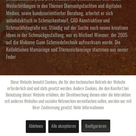
Weiterbildungen in den Themen Diamantgutachten und digitalen
Medien, sowie kundenorientierter Beratung, arbeitet er sich
autodidaktisch in Schmuckentwurf, CAD-Konstruktion und
Schmuckfotografie ein. Ständig auf der Suche nach neuen kreativen
Ideen in der Schmuckgestaltung, war es Michael Wiesner, der 2005
auf die Mokume Gane Schmiedetechnik aufmerksam wurde. Die
Kollektionen Mamaringe und Sternzeichenringe stammen aus seiner
Feder
Diese Website benutzt Cookies, die für den technischen Betrieb der Website
erforderlich sind und stets gesetzt werden. Andere Cookies, die den Komfort bei
Benutzung dieser Website erhöhen, der Direktwerbung dienen oder die Interaktion
mit anderen Websites und sozialen Netzwerken vereinfachen sollen, werden nur mit
Ihrer Zustimmung gesetzt.
Mehr Informationen
Ablehnen
Alle akzeptieren
Konfigurieren