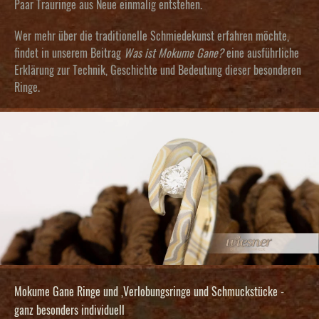
Paar Trauringe aus Neue einmalig entstehen.
Wer mehr über die traditionelle Schmiedekunst erfahren möchte,
findet in unserem Beitrag
Was ist Mokume Gane?
eine ausführliche
Erklärung zur Technik, Geschichte und Bedeutung dieser besonderen
Ringe.
Mokume Gane Ringe und ,Verlobungsringe und Schmuckstücke -
ganz besonders individuell