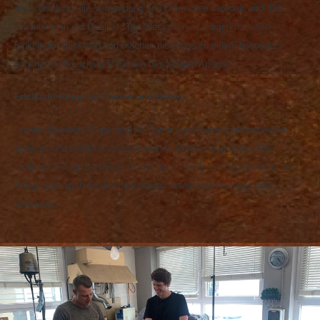
aus, das durch die Verwendung von Diamanten veredelt wird. Die
Diamanten in der Qualität "Top Wesselton si" sorgen für einen
funkelnden Blickfang und machen die Ringe zu einem besonders
schönen Schmuckstück für den besonderen Anlass.
Edelstahl Ringe für Damen und Herren
Unsere Edelstahl Ringe sind für Damen und Herren gleichermaßen
geeignet und werden in verschiedenen Größen angeboten. Das
schlichte Design der Ringe macht sie zu zeitlosen Begleitern für den
Alltag, aber auch für den besonderen Anlass wie Hochzeit oder
Verlobung.