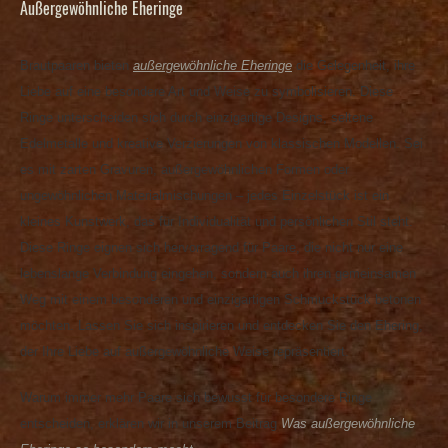
Außergewöhnliche Eheringe
Brautpaaren bieten
außergewöhnliche Eheringe
die Gelegenheit, ihre
Liebe auf eine besondere Art und Weise zu symbolisieren. Diese
Ringe unterscheiden sich durch einzigartige Designs, seltene
Edelmetalle und kreative Verzierungen von klassischen Modellen. Sei
es mit zarten Gravuren, außergewöhnlichen Formen oder
ungewöhnlichen Materialmischungen – jedes Einzelstück ist ein
kleines Kunstwerk, das für Individualität und persönlichen Stil steht.
Diese Ringe eignen sich hervorragend für Paare, die nicht nur eine
lebenslange Verbindung eingehen, sondern auch ihren gemeinsamen
Weg mit einem besonderen und einzigartigen Schmuckstück betonen
möchten. Lassen Sie sich inspirieren und entdecken Sie den Ehering,
der Ihre Liebe auf außergewöhnliche Weise repräsentiert.
Warum immer mehr Paare sich bewusst für besondere Ringe
entscheiden, erklären wir in unserem Beitrag
Was außergewöhnliche