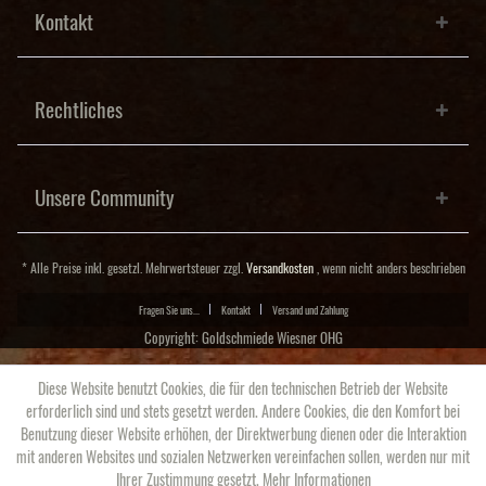
Kontakt
Rechtliches
Unsere Community
* Alle Preise inkl. gesetzl. Mehrwertsteuer zzgl.
Versandkosten
, wenn nicht anders beschrieben
Fragen Sie uns...
Kontakt
Versand und Zahlung
Copyright: Goldschmiede Wiesner OHG
Diese Website benutzt Cookies, die für den technischen Betrieb der Website
erforderlich sind und stets gesetzt werden. Andere Cookies, die den Komfort bei
Benutzung dieser Website erhöhen, der Direktwerbung dienen oder die Interaktion
mit anderen Websites und sozialen Netzwerken vereinfachen sollen, werden nur mit
Ihrer Zustimmung gesetzt.
Mehr Informationen