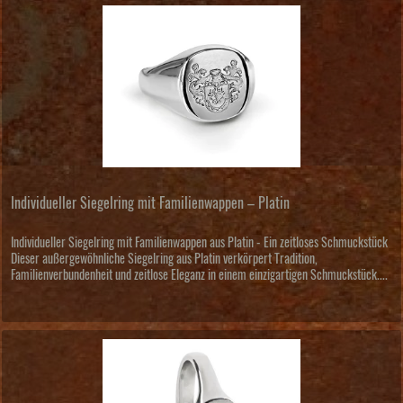
Individueller Siegelring mit Familienwappen – Platin
Individueller Siegelring mit Familienwappen aus Platin - Ein zeitloses Schmuckstück
Dieser außergewöhnliche Siegelring aus Platin verkörpert Tradition,
Familienverbundenheit und zeitlose Eleganz in einem einzigartigen Schmuckstück....