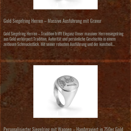
Gold Siegelring Herren – Massive Ausführung mit Gravur
Gold Siegelring Herren – Tradition trifft Eleganz Unser massiver Herrensiegelring
aus Gold verkörpert Tradition, Autorität und persönliche Geschichte in einem
zeitlosen Schmuckstück. Mit seiner robusten Ausführung und der kunstvoll...
Personalisierter Siegelring mit Wappen – Handgraviert in 750er Gold