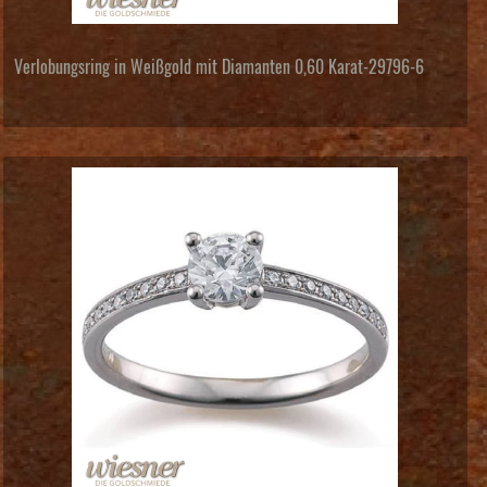
Verlobungsring in Weißgold mit Diamanten 0,60 Karat-29796-6