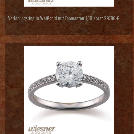
Verlobungsring in Weißgold mit Diamanten 1,10 Karat 29796-6