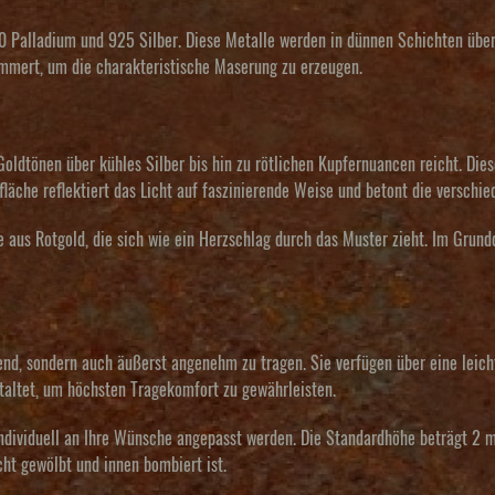
00 Palladium und 925 Silber. Diese Metalle werden in dünnen Schichten übe
ämmert, um die charakteristische Maserung zu erzeugen.
oldtönen über kühles Silber bis hin zu rötlichen Kupfernuancen reicht. Die
fläche reflektiert das Licht auf faszinierende Weise und betont die verschi
ie aus Rotgold, die sich wie ein Herzschlag durch das Muster zieht. Im Grun
end, sondern auch äußerst angenehm zu tragen. Sie verfügen über eine leic
estaltet, um höchsten Tragekomfort zu gewährleisten.
ndividuell an Ihre Wünsche angepasst werden. Die Standardhöhe beträgt 2 m
cht gewölbt und innen bombiert ist.