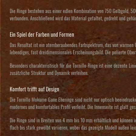
Die Ringe bestehen aus einer edlen Kombination von 750 Gelbgold, 5
verbunden. Anschließend wird das Material gefaltet, gedreht und geh
Ein Spiel der Farben und Formen
Das Resultat ist ein atemberaubendes Farbspektrum, das von warmen G
lebendiges, fast dreidimensionales Erscheinungsbild. Die polierte Ober
Besonders charakteristisch für die Tornillo-Ringe ist eine dezente Lin
zusätzliche Struktur und Dynamik verleihen.
Komfort trifft auf Design
Die Tornillo Mokume Gane Eheringe sind nicht nur optisch beeindruck
modernes und komfortables Profil verleiht. Die Innenseite ist glatt g
Die Ringe sind in Breiten von 4 mm bis 10 mm erhältlich und können i
flach bis stark gewölbt variieren, wobei das gezeigte Modell außen lei