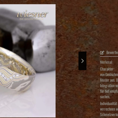
Bewerte
Merkmal:
Charakter:
von Goldschm
Muster aus. D
Integration v
für tief empf
suchen.
Individualität:
verrechnen wi
Schmelzverlu