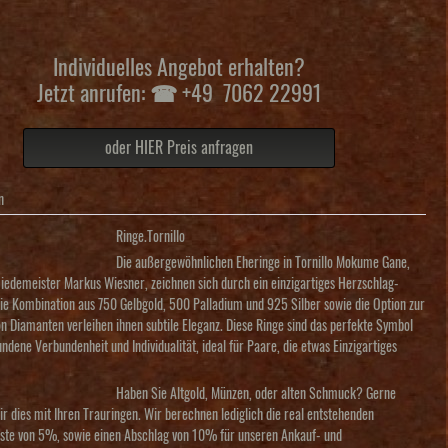
Individuelles Angebot erhalten?
Jetzt anrufen: ☎ +49 7062 22991
oder HIER Preis anfragen
n
Ringe.Tornillo
Die außergewöhnlichen Eheringe in Tornillo Mokume Gane,
iedemeister Markus Wiesner, zeichnen sich durch ein einzigartiges Herzschlag-
ie Kombination aus 750 Gelbgold, 500 Palladium und 925 Silber sowie die Option zur
on Diamanten verleihen ihnen subtile Eleganz. Diese Ringe sind das perfekte Symbol
undene Verbundenheit und Individualität, ideal für Paare, die etwas Einzigartiges
Haben Sie Altgold, Münzen, oder alten Schmuck? Gerne
r dies mit Ihren Trauringen. Wir berechnen lediglich die real entstehenden
ste von 5%, sowie einen Abschlag von 10% für unseren Ankauf- und