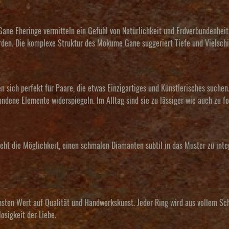
ne Eheringe vermitteln ein Gefühl von Natürlichkeit und Erdverbundenheit
erden. Die komplexe Struktur des Mokume Gane suggeriert Tiefe und Vielschi
en sich perfekt für Paare, die etwas Einzigartiges und Künstlerisches suche
dene Elemente widerspiegeln. Im Alltag sind sie zu lässiger wie auch zu fo
eht die Möglichkeit, einen schmalen Diamanten subtil in das Muster zu integ
sten Wert auf Qualität und Handwerkskunst. Jeder Ring wird aus vollem Schi
osigkeit der Liebe.