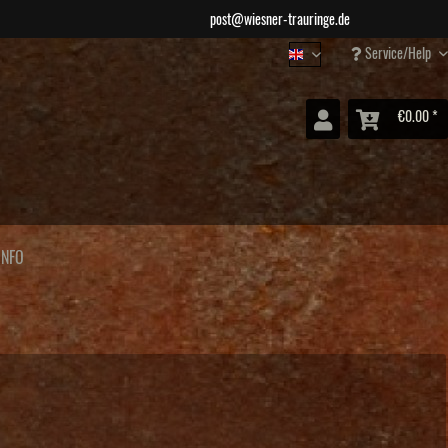
post@wiesner-trauringe.de
Service/Help
Wiesner Jewellery
€0.00 *
INFO