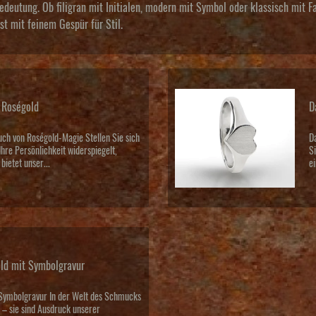
Bedeutung. Ob filigran mit Initialen, modern mit Symbol oder klassisch mit
t mit feinem Gespür für Stil.
 Roségold
D
ch von Roségold-Magie Stellen Sie sich
D
Ihre Persönlichkeit widerspiegelt,
S
bietet unser...
ei
ld mit Symbolgravur
Symbolgravur In der Welt des Schmucks
s – sie sind Ausdruck unserer