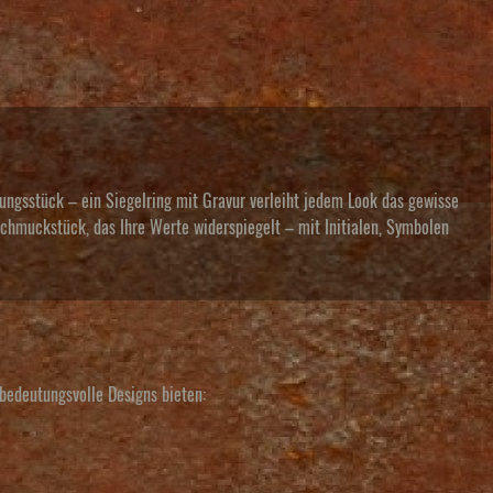
rungsstück – ein Siegelring mit Gravur verleiht jedem Look das gewisse
chmuckstück, das Ihre Werte widerspiegelt – mit Initialen, Symbolen
 bedeutungsvolle Designs bieten: