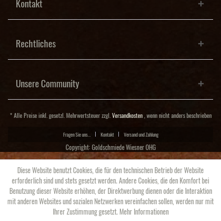
Kontakt
Rechtliches
Unsere Community
* Alle Preise inkl. gesetzl. Mehrwertsteuer zzgl.
Versandkosten
, wenn nicht anders beschrieben
Fragen Sie uns...
Kontakt
Versand und Zahlung
Copyright: Goldschmiede Wiesner OHG
Diese Website benutzt Cookies, die für den technischen Betrieb der Website
erforderlich sind und stets gesetzt werden. Andere Cookies, die den Komfort bei
Benutzung dieser Website erhöhen, der Direktwerbung dienen oder die Interaktion
mit anderen Websites und sozialen Netzwerken vereinfachen sollen, werden nur mit
Ihrer Zustimmung gesetzt.
Mehr Informationen