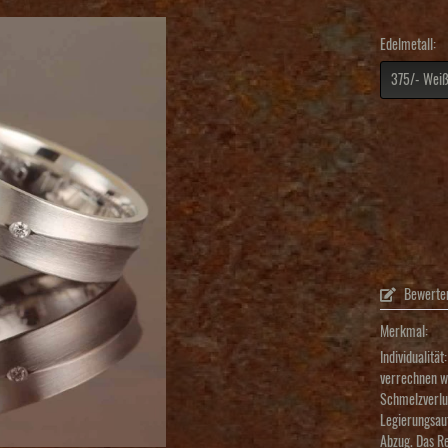
Edelmetall:
Bewerte
Merkmal:
Individualität:
verrechnen wi
Schmelzverlu
Legierungsau
Abzug. Das R