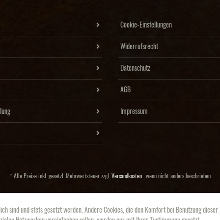
Cookie-Einstellungen
Widerrufsrecht
Datenschutz
AGB
lung
Impressum
* Alle Preise inkl. gesetzl. Mehrwertsteuer zzgl.
Versandkosten
, wenn nicht anders beschrieben
Copyright: Goldschmiede Wiesner OHG
lich sind und stets gesetzt werden. Andere Cookies, die den Komfort bei Benutzung dieser