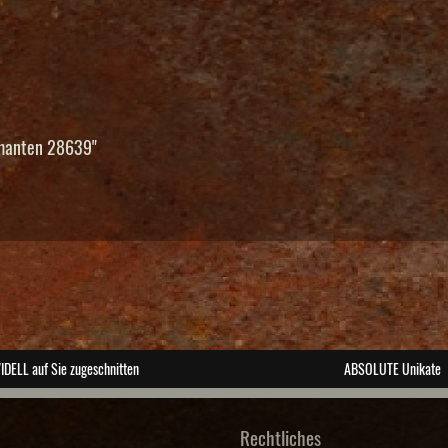
amanten 28639"
IDELL auf Sie zugeschnitten
ABSOLUTE Unikate
Rechtliches