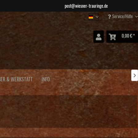
post@wiesner-trauringe.de
Service/Hilfe
Wiesner Schmuck
0,00 € *

BER & WERKSTATT
INFO