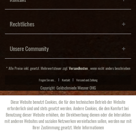
Rechtliches
Unsere Community
* Alle Preise inkl. gesetzl. Mehrwertsteuer zzgl.
Versandkosten
, wenn nicht anders beschrieben
Fragen Sie uns...
Kontakt
Versand und Zahlung
Copyright: Goldschmiede Wiesner OHG
Diese Website benutzt Cookies, die für den technischen Betrieb der Website
erforderlich sind und stets gesetzt werden. Andere Cookies, die den Komfort bei
Benutzung dieser Website erhöhen, der Direktwerbung dienen oder die Interaktion
mit anderen Websites und sozialen Netzwerken vereinfachen sollen, werden nur mit
Ihrer Zustimmung gesetzt.
Mehr Informationen