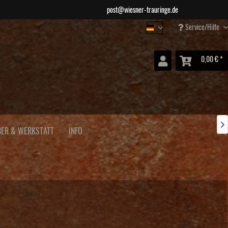
post@wiesner-trauringe.de
Service/Hilfe
Wiesner Schmuck
0,00 € *

BER & WERKSTATT
INFO