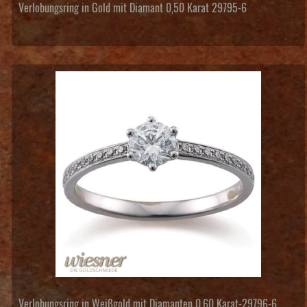
Verlobungsring in Gold mit Diamant 0,50 Karat 29795-6
Verlobungsring in Weißgold mit Diamanten 0,60 Karat-29796-6