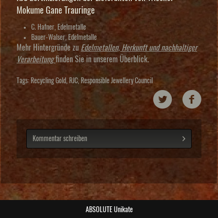
Mokume Gane Trauringe
C. Hafner, Edelmetalle
Bauer-Walser, Edelmetalle
Mehr Hintergründe zu
Edelmetallen, Herkunft und nachhaltiger
Verarbeitung
finden Sie in unserem Überblick.
Tags:
Recycling Gold
,
RJC
,
Responsible Jewellery Council
Kommentar schreiben
post@wiesner-trauringe.de