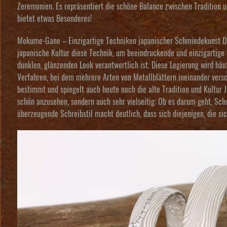
Zeremonien. Es repräsentiert die schöne Balance zwischen Tradition u
bietet etwas Besonderes!
Mokume-Gane – Einzigartige Techniken japanischer Schmiedekunst Die
japanische Kultur diese Technik, um beeindruckende und einzigartige K
dunklen, glänzenden Look verantwortlich ist. Diese Legierung wird hä
Verfahren, bei dem mehrere Arten von Metallblättern ineinander ver
bestimmt und spiegelt auch heute noch die alte Tradition und Kultur
schön anzusehen, sondern auch sehr vielseitig: Ob es darum geht, Sch
überzeugende Schreibstil macht deutlich, dass sich diejenigen, die s