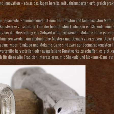
nd Innovation – etwas das Japan bereits seit Jahrhunderten erfolgreich prak
 japanische Schmiedekunst ist eine der ältesten und komplexesten Metallv
unstwerke zu schaffen. Eine der beliebtesten Techniken ist Shakudo, eine s
ufig bei der Herstellung von Schwertgriffen verwendet. Mokume-Gane ist ein
schmolzen werden, um unglaubliche Mustern und Designs zu erzeugen. Diese 
 Japans wider. Shakudo und Mokume-Gane sind zwei der beeindruckendsten T
wertgriffe herzustellen oder ausgefallene Kunstwerke zu schaffen, es gibt k
ich für diese alte Tradition interessieren, mit Shakudo und Mokume-Gane auf