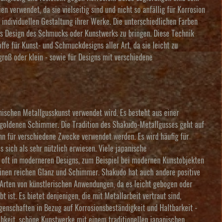
en verwendet, da sie vielseitig sind und nicht so anfällig für Korrosion
individuellen Gestaltung ihrer Werke. Die unterschiedlichen Farben
das Design des Schmucks oder Kunstwerks zu bringen. Diese Technik
fe für Kunst- und Schmuckdesigns aller Art, da sie leicht zu
groß oder klein - sowie für Designs mit verschiedene
anischen Metallgusskunst verwendet wird. Es besteht aus einer
em goldenen Schimmer. Die Tradition des Shakudo-Metallgusses geht auf
nn für verschiedene Zwecke verwendet werden. Es wird häufig für
sich als sehr nützlich erwiesen. Viele japanische
oft in moderneren Designs, zum Beispiel bei modernen Kunstobjekten
 einen reichen Glanz und Schimmer. Shakudo hat auch andere positive
ne Arten von künstlerischen Anwendungen, da es leicht gebogen oder
 ist. Es bietet denjenigen, die mit Metallarbeit vertraut sind,
genschaften in Bezug auf Korrosionsbeständigkeit und Haltbarkeit -
chkeit, schöne Kunstwerke mit einem traditionellen japanischen