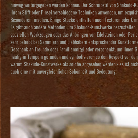
hinweg weitergegeben werden können. Der Schreibstil von Shakudo-Kü
ihrem Stift oder Pinsel verschiedene Techniken anwenden, um exquisit
Besonderem machen. Einige Stücke enthalten auch Texturen oder Or
Es gibt auch andere Methoden, um Shakudo-Kunstwerke herzustellen, b
speziellen Werkzeugen oder das Anbringen von Edelsteinen oder Perle
sehr beliebt bei Sammlern und Liebhabern entsprechender Kunstformen
Geschenk an Freunde oder Familienmitglieder verschenkt, um ihnen G
häufig in Tempeln gefunden und symbolisieren so den Respekt vor den 
warum Shakudo-Kunstwerke als solche angesehen werden - es ist nicht
auch eine mit unvergleichlicher Schönheit und Bedeutung!