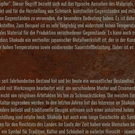
pfer“. Dieser Begriff bezieht sich auf das typische Aussehen des Materials
det und für die Herstellung von Schmuck, kunstvollen Gegenständen und milit
 von Gegenständen zu verwenden, die besondere Bedeutung haben. Es ist dahe
rkstoffen. Zum Beispiel ist es sehr langlebig und widersteht hohen Temperat
eales Material für die Produktion verschiedener Gegenstände. Es kann auch 
dass Shakudo ein wertvoller japanischer Metallwerkstoff ist, der in der Kuns
r hohen Temperaturen sowie oxidierender Sauerstoffbelastung. Daher ist es
 seit Jahrhunderten Bestand hat und bis heute ein wesentlicher Bestandteil
 Gold mit Werkzeugen bearbeitet wird, um verschiedene Muster und Ornament
eicht von religiösen Artefakten bis hin zu Schmuckstücken. Die meisten Sy
 Kultur angesehen werden. In den letzten Jahren hat das Interesse an Shak
ers beliebt und traditionelle Designs erfreuen sich einer anhaltend hohen N
stellung sind relativ hoch. Shakudo hat auch eine lange Geschichte als Symb
chen für den Reichtum des Landes. Im Laufe der Zeit haben viele Menschen b
ein Symbol für Tradition, Kultur und Schönheit in vielerlei Hinsicht - sowoh