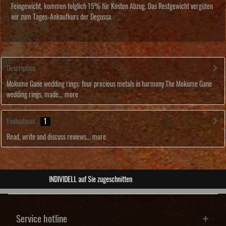
Feingewicht, kommen folglich 15% für Kosten Abzug. Das Restgewicht vergüten
wir zum Tages-Ankaufkurs der Degussa.
Description
Mokume Gane wedding rings: four precious metals in harmony The Mokume Gane
wedding rings, made...
more
Evaluations
1
Read, write and discuss reviews...
more
ABSOLUTE Unikate
Service hotline