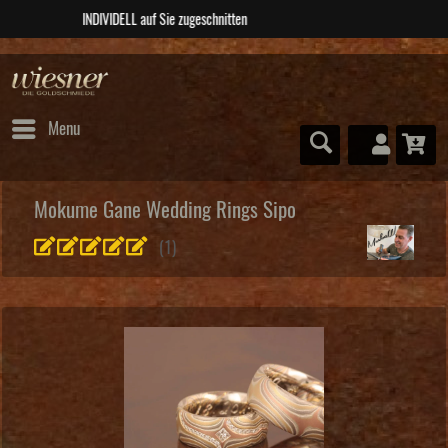
ABSOLUTE Unikate
Menu
Mokume Gane Wedding Rings Sipo
(
1
)