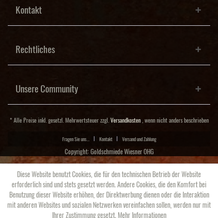
Kontakt
Rechtliches
Unsere Community
* Alle Preise inkl. gesetzl. Mehrwertsteuer zzgl.
Versandkosten
, wenn nicht anders beschrieben
Fragen Sie uns...
Kontakt
Versand und Zahlung
Copyright: Goldschmiede Wiesner OHG
Diese Website benutzt Cookies, die für den technischen Betrieb der Website
erforderlich sind und stets gesetzt werden. Andere Cookies, die den Komfort bei
Benutzung dieser Website erhöhen, der Direktwerbung dienen oder die Interaktion
mit anderen Websites und sozialen Netzwerken vereinfachen sollen, werden nur mit
Ihrer Zustimmung gesetzt.
Mehr Informationen