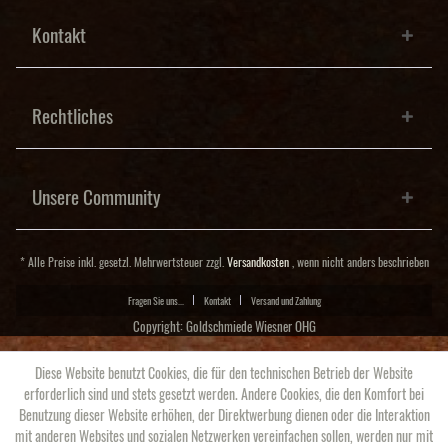
Kontakt
Rechtliches
Unsere Community
* Alle Preise inkl. gesetzl. Mehrwertsteuer zzgl.
Versandkosten
, wenn nicht anders beschrieben
Fragen Sie uns...
Kontakt
Versand und Zahlung
Copyright: Goldschmiede Wiesner OHG
Diese Website benutzt Cookies, die für den technischen Betrieb der Website
erforderlich sind und stets gesetzt werden. Andere Cookies, die den Komfort bei
Benutzung dieser Website erhöhen, der Direktwerbung dienen oder die Interaktion
mit anderen Websites und sozialen Netzwerken vereinfachen sollen, werden nur mit