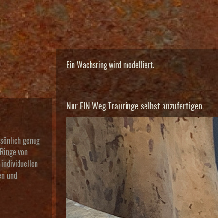
Ein Wachsring wird modelliert.
Nur EIN Weg Trauringe selbst anzufertigen.
rsönlich genug
 Ringe von
individuellen
en und