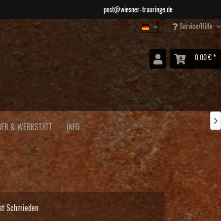
post@wiesner-trauringe.de
Service/Hilfe
Wiesner Schmuck
0,00 € *

BER & WERKSTATT
INFO
bst Schmieden