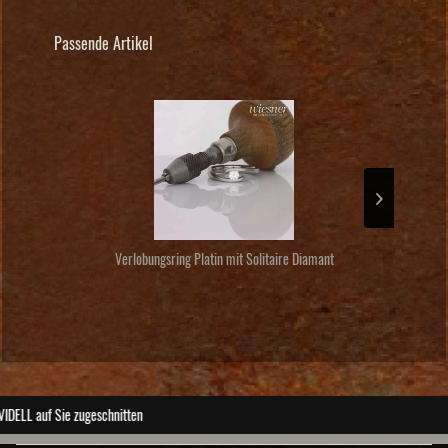
Passende Artikel
Verlobungsring Platin mit Solitaire Diamant
Auß
ABSOLUTE Unikate